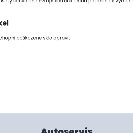
ausety schválené Evropskou unií. Doba potřebná k výměně 
kel
 schopni poškozené sklo opravit.
Autoservis