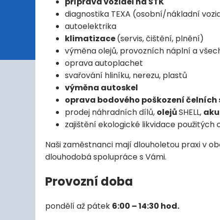
příprava vozidel na STK
diagnostika TEXA (osobní/nákladní vozid
autoelektrika
klimatizace
(servis, čištění, plnění)
výměna olejů, provozních náplní a všech 
oprava autoplachet
svařování hliníku, nerezu, plastů
výměna autoskel
oprava bodového poškození čelních 
prodej náhradních dílů,
olejů
SHELL,
aku
zajištění ekologické likvidace použitých o
Naši zaměstnanci mají dlouholetou praxi v ob
dlouhodobá spolupráce s Vámi.
Provozní doba
pondělí až pátek
6:00 – 14:30 hod.