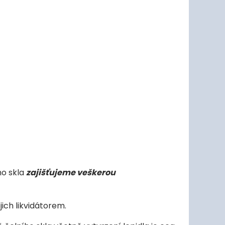
ho skla
zajišťujeme veškerou
jich likvidátorem.