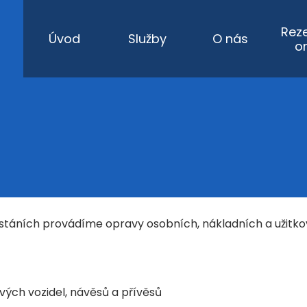
Rez
Úvod
Služby
O nás
o
stáních provádíme opravy osobních, nákladních a užitkov
ých vozidel, návěsů a přívěsů