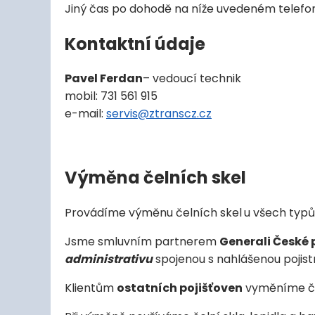
Jiný čas po dohodě na níže uvedeném telefon
Kontaktní údaje
Pavel Ferdan
– vedoucí technik
mobil: 731 561 915
e-mail:
servis@ztranscz.cz
Výměna čelních skel
Provádíme výměnu čelních skel
u všech typů 
Jsme smluvním partnerem
Generali České 
administrativu
spojenou s nahlášenou pojist
Klientům
ostatních pojišťoven
vyměníme čeln