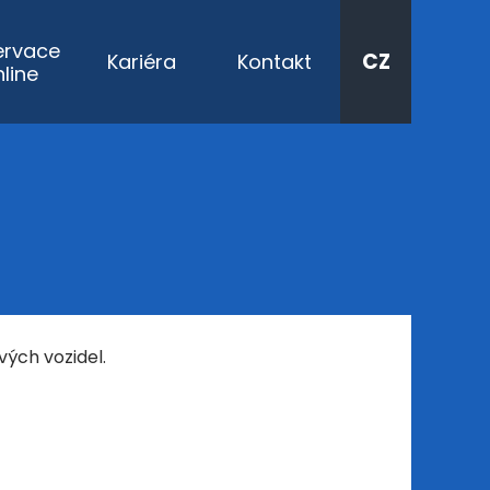
ervace
CZ
Kariéra
Kontakt
nline
ých vozidel.