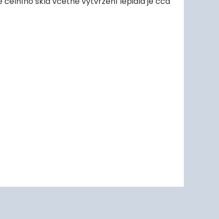
čelního skla včetně vytvrzení lepidla je cca