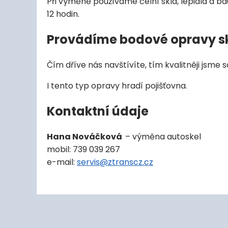
Při výměně používáme čelní skla, lepidla a b
12 hodin.
Provádíme bodové opravy s
Čím dříve nás navštívíte, tím kvalitněji jsme
I tento typ opravy hradí pojišťovna.
Kontaktní údaje
Hana Nováčková
– výměna autoskel
mobil: 739 039 267
e-mail:
servis@ztranscz.cz